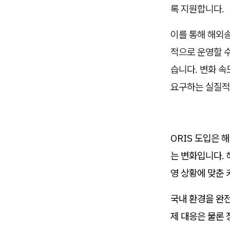
록 지원합니다.
이를 통해 해외
적으로 운영할 수
습니다. 변화 속
요구하는 실질적
ORIS 도입은 
는 변화입니다. 
영 상황에 맞춘
국내 환경을 완전
제 대응은 물론 