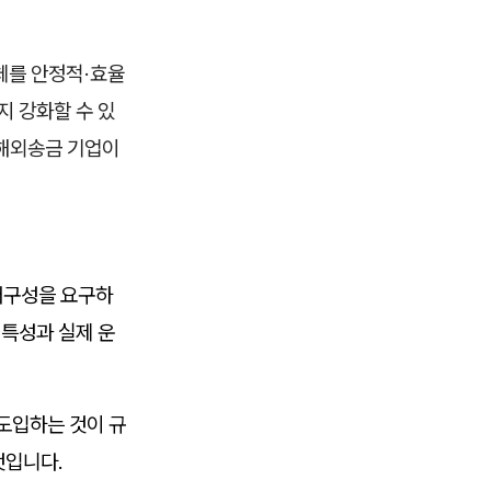
체를 안정적·효율
지 강화할 수 있
 해외송금 기업이
 재구성을 요구하
 특성과 실제 운
도입하는 것이 규
것입니다.