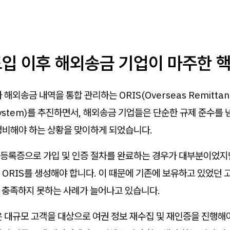
도입 이후 해외송금 기업이 마주한 
해외송금 내역을 통합 관리하는 ORIS(Overseas Remittan
d System)를 추진하면서, 해외송금 기업들은 단순한 규제 준수를 
정비해야 하는 상황을 맞이하게 되었습니다.
등록증으로 가입 및 인증 절차를 완료하는 경우가 대부분이었지만
ORIS를 생성해야 합니다. 이 때문에 기존에 보유하고 있었던
을 충족하지 못하는 사례가 늘어나고 있습니다.
은 대규모 고객을 대상으로 여권 정보 재수집 및 재인증을 진행해