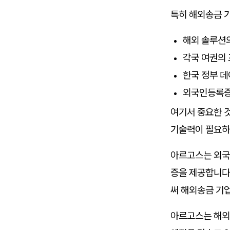
특히 해외송금 기
해외 솔루션
각국 여권의 
한국 정부 데
외국인등록증
여기서 중요한 
기술력이 필요하
아르고스는 외국
증을 제공합니다.
써 해외송금 기
아르고스는 해외