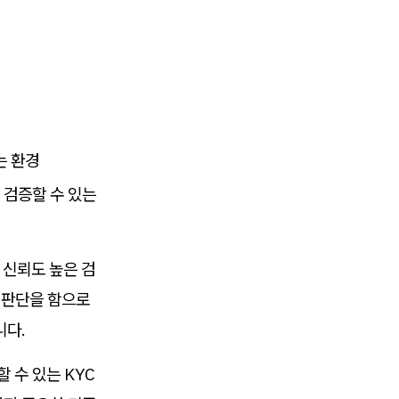
는 환경
 검증할 수 있는
 신뢰도 높은 검
 판단을 함으로
합니다.
 수 있는 KYC