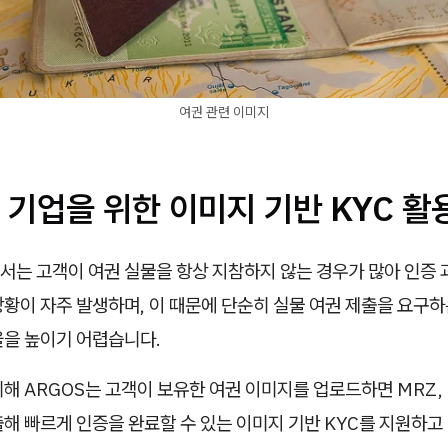
여권 관련 이미지
기업을 위한 이미지 기반 KYC 활
서는 고객이 여권 실물을 항상 지참하지 않는 경우가 많아 인증 
상황이 자주 발생하며, 이 때문에 단순히 실물 여권 제출을 요구
율을 높이기 어렵습니다.
해 ARGOS는 고객이 보유한 여권 이미지를 업로드하면 MRZ,
해 빠르게 인증을 완료할 수 있는 이미지 기반 KYC를 지원하고 