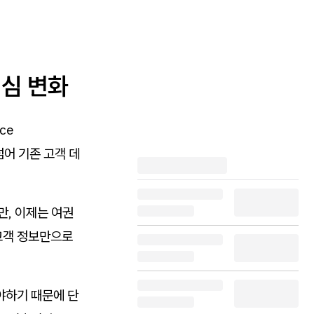
핵심 변화
ce
넘어 기존 고객 데
, 이제는 여권
 고객 정보만으로
야하기 때문에 단