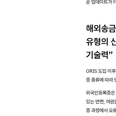
순 업데이트가 
해외송금
유형의 
기술력”
ORIS 도입 이
증 종류에 따라 
외국인등록증은 
있는 반면, 여권
증 과정에서 오