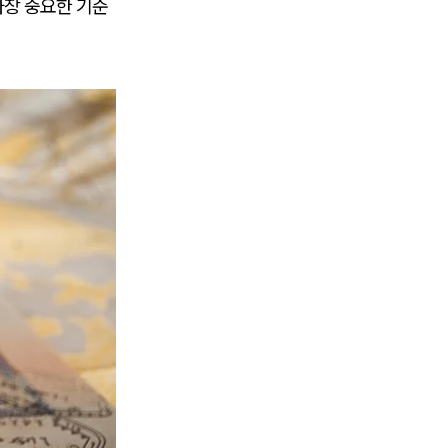
가장 중요한 기준